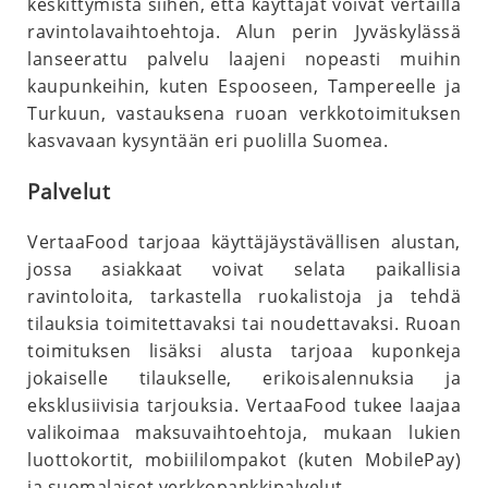
keskittymistä siihen, että käyttäjät voivat vertailla
ravintolavaihtoehtoja. Alun perin Jyväskylässä
lanseerattu palvelu laajeni nopeasti muihin
kaupunkeihin, kuten Espooseen, Tampereelle ja
Turkuun, vastauksena ruoan verkkotoimituksen
kasvavaan kysyntään eri puolilla Suomea.
Palvelut
VertaaFood tarjoaa käyttäjäystävällisen alustan,
jossa asiakkaat voivat selata paikallisia
ravintoloita, tarkastella ruokalistoja ja tehdä
tilauksia toimitettavaksi tai noudettavaksi. Ruoan
toimituksen lisäksi alusta tarjoaa kuponkeja
jokaiselle tilaukselle, erikoisalennuksia ja
eksklusiivisia tarjouksia. VertaaFood tukee laajaa
valikoimaa maksuvaihtoehtoja, mukaan lukien
luottokortit, mobiililompakot (kuten MobilePay)
ja suomalaiset verkkopankkipalvelut.