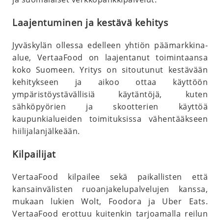
Laajentuminen ja kestävä kehitys
Jyväskylän ollessa edelleen yhtiön päämarkkina-
alue, VertaaFood on laajentanut toimintaansa
koko Suomeen. Yritys on sitoutunut kestävään
kehitykseen ja aikoo ottaa käyttöön
ympäristöystävällisiä käytäntöjä, kuten
sähköpyörien ja skootterien käyttöä
kaupunkialueiden toimituksissa vähentääkseen
hiilijalanjälkeään.
Kilpailijat
VertaaFood kilpailee sekä paikallisten että
kansainvälisten ruoanjakelupalvelujen kanssa,
mukaan lukien Wolt, Foodora ja Uber Eats.
VertaaFood erottuu kuitenkin tarjoamalla reilun