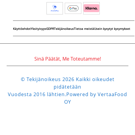
Käyttöehdot
Yksityisyys
GDPR
Tekijänoikeus
Tietoa meistä
Usein kysytyt kysymykset
Sinä Päätät, Me Toteutamme!
© Tekijänoikeus 2026 Kaikki oikeudet
pidätetään
Vuodesta 2016 lähtien.Powered by VertaaFood
OY