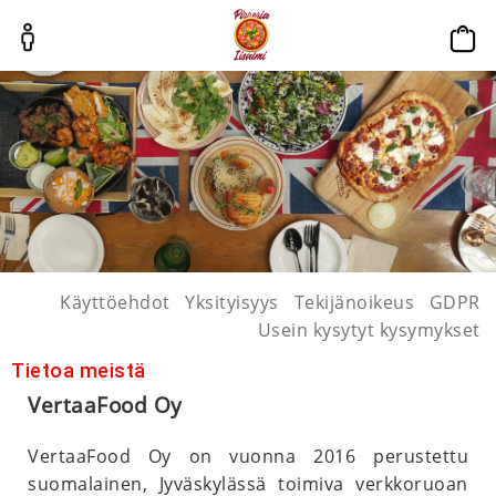
p
Käyttöehdot
Yksityisyys
Tekijänoikeus
GDPR
Usein kysytyt kysymykset
Tietoa meistä
VertaaFood Oy
VertaaFood Oy on vuonna 2016 perustettu
suomalainen, Jyväskylässä toimiva verkkoruoan