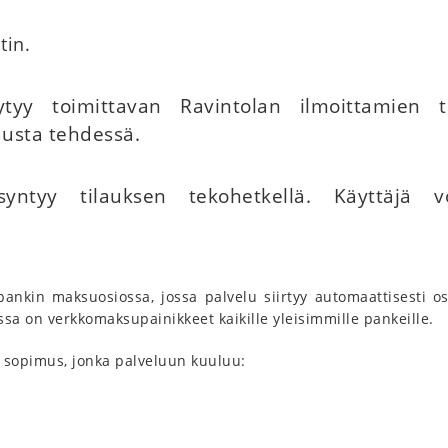
tin.
ytyy toimittavan Ravintolan ilmoittamien t
austa tehdessä.
syntyy tilauksen tekohetkellä. Käyttäjä 
nkin maksuosiossa, jossa palvelu siirtyy automaattisesti os
ussa on verkkomaksupainikkeet kaikille yleisimmille pankeille.
sa sopimus, jonka palveluun kuuluu: