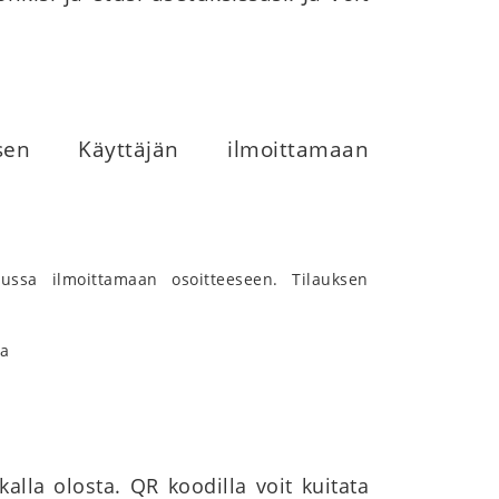
ksen Käyttäjän ilmoittamaan
elussa ilmoittamaan osoitteeseen. Tilauksen
ta
lla olosta. QR koodilla voit kuitata