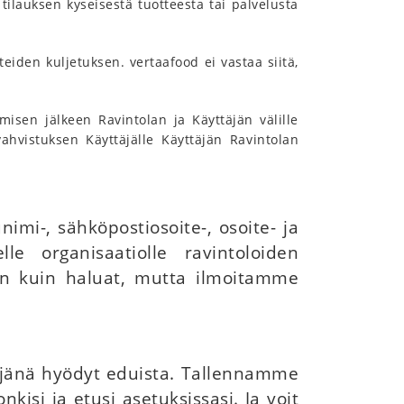
tilauksen kyseisestä tuotteesta tai palvelusta
tteiden kuljetuksen. vertaafood ei vastaa siitä,
misen jälkeen Ravintolan ja Käyttäjän välille
ahvistuksen Käyttäjälle Käyttäjän Ravintolan
imi-, sähköpostiosoite-, osoite- ja
le organisaatiolle ravintoloiden
ljon kuin haluat, mutta ilmoitamme
täjänä hyödyt eduista. Tallennamme
isi ja etusi asetuksissasi. Ja voit