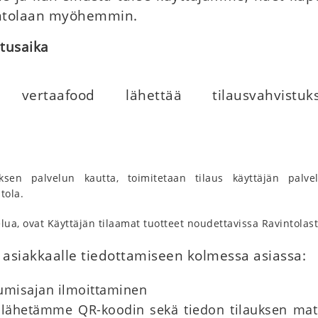
intolaan myöhemmin.
itusaika
n vertaafood lähettää tilausvahvistu
tuksen palvelun kautta, toimitetaan tilaus käyttäjän palv
tola.
elua, ovat Käyttäjän tilaamat tuotteet noudettavissa Ravintolas
ä asiakkaalle tiedottamiseen kolmessa asiassa:
umisajan ilmoittaminen
a lähetämme QR-koodin sekä tiedon tilauksen matka