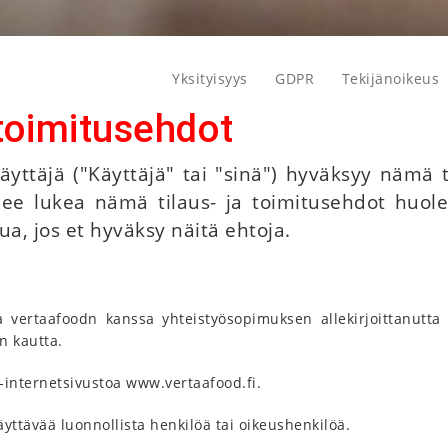
Yksityisyys
GDPR
Tekijänoikeus
 toimitusehdot
yttäjä ("Käyttäjä" tai "sinä") hyväksyy nämä t
ee lukea nämä tilaus- ja toimitusehdot huole
ua, jos et hyväksy näitä ehtoja.
a vertaafoodn kanssa yhteistyösopimuksen allekirjoittanutta 
n kautta.
-internetsivustoa www.vertaafood.fi.
äyttävää luonnollista henkilöä tai oikeushenkilöä.