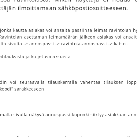
yttäjän ilmoittamaan sähköpostiosoitteeseen.
jonka kautta asiakas voi ansaita passiinsa leimat ravintolan hyv
vintolan asettaman leimamäärän jälkeen asiakas voi ansaita 
ta sivulta -> annospassi -> ravintola-annospassi -> katso .
atilauksista ja kuljetusmaksuista
odin voi seuraavalla tilauskerralla vähentää tilauksen l
koodi” sarakkeeseen
malla sivulla näkyvä annospassi-kuponki siirtyy asiakkaan ann