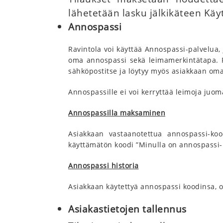
lähetetään lasku jälkikäteen Kä
Annospassi
Ravintola voi käyttää Annospassi-palvelua, 
oma annospassi sekä leimamerkintätapa. Ra
sähköpostitse ja löytyy myös asiakkaan omal
Annospassille ei voi kerryttää leimoja juom
Annospassilla maksaminen
Asiakkaan vastaanotettua annospassi-ko
käyttämätön koodi ”Minulla on annospassi-
Annospassi historia
Asiakkaan käytettyä annospassi koodinsa, o
Asiakastietojen tallennus