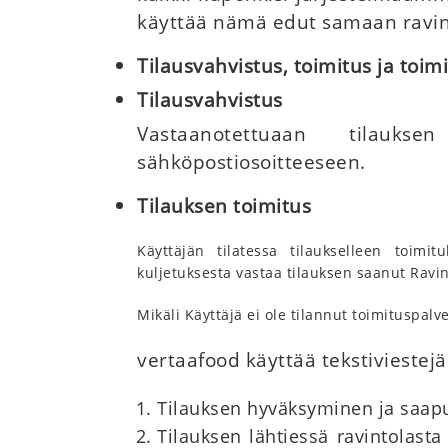
käyttää nämä edut samaan rav
Tilausvahvistus, toimitus ja toim
Tilausvahvistus
Vastaanotettuaan tilaukse
sähköpostiosoitteeseen.
Tilauksen toimitus
Käyttäjän tilatessa tilaukselleen toimi
kuljetuksesta vastaa tilauksen saanut Ravin
Mikäli Käyttäjä ei ole tilannut toimituspalv
vertaafood käyttää tekstiviestej
Tilauksen hyväksyminen ja saap
Tilauksen lähtiessä ravintolast