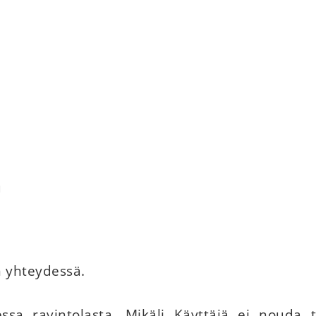
u
n yhteydessä.
ssa ravintolasta. Mikäli Käyttäjä ei nouda t