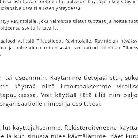
lussa ostettavan tuotteen tai palvelun Käyttäjä tekee sitovan 
aruokapalvelussa tilauksen yhteydessä.
rtyy Ravintolalle, joka valmistaa tilatut tuotteet ja hoitaa tuo
itteensa sovitulla tavalla.
aafood välittää Tilaustiedot Ravintolalle. Ravintolan hyväksy
en ja palveluiden ostamisesta. vertaafood toimittaa Tilausv
.
n tai useammin. Käytämme tietojasi etu-, sukun
e käyttää niitä ilmoittaaksemme virallisel
 tapauksessa. Voit käyttää tätä tiliä niin pa
 organisaatiolle nimesi ja osoitteesi.
ullut käyttäjäksemme. Rekisteröityneenä käyt
 ja kun sinusta tulee käyttäjämme, näet kuponk