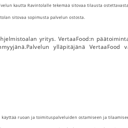
velun kautta Ravintolalle tekemää sitovaa tilausta ostettavasta
ntolan sitovaa sopimusta palvelun ostosta.
hjelmistoalan yritys. VertaaFood:n päätoiminta
enmyyjänä.Palvelun ylläpitäjänä VertaaFood 
oi käyttää ruoan ja toimituspalveluiden ostamiseen ja tilaamise