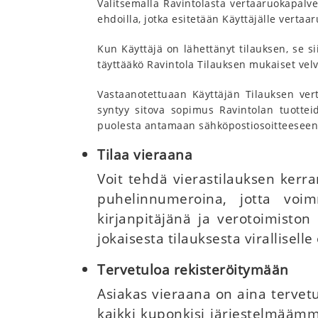
Valitsemalla Ravintolasta vertaaruokapalve
ehdoilla, jotka esitetään Käyttäjälle verta
Kun Käyttäjä on lähettänyt tilauksen, se sii
täyttääkö Ravintola Tilauksen mukaiset velvo
Vastaanotettuaan Käyttäjän Tilauksen vert
syntyy sitova sopimus Ravintolan tuotteid
puolesta antamaan sähköpostiosoitteeseen
Tilaa vieraana
Voit tehdä vierastilauksen kerra
puhelinnumeroina, jotta voimm
kirjanpitäjänä ja verotoimiston
jokaisesta tilauksesta viralliselle
Tervetuloa rekisteröitymään
Asiakas vieraana on aina tervet
kaikki kuponkisi järjestelmäämme